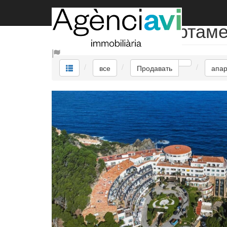
Продавать апартам
все
Продавать
апа