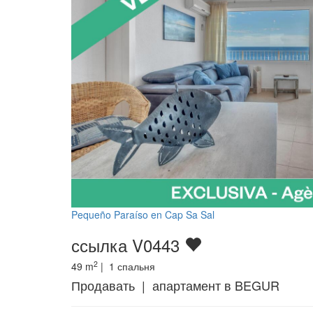
Pequeño Paraíso en Cap Sa Sal
ссылка V0443
2
49
m
|
1
спальня
Продавать | апартамент в BEGUR