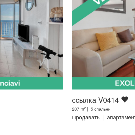
ссылка V0414
2
207
m
|
5
спальни
Продавать | апартаме