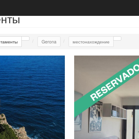
енты
ртаменты
Gerona
местонахождение