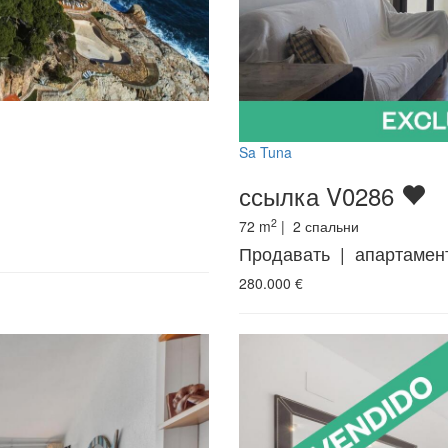
Sa Tuna
ссылка V0286
2
72
m
|
2
спальни
Продавать | апартамен
280.000
€