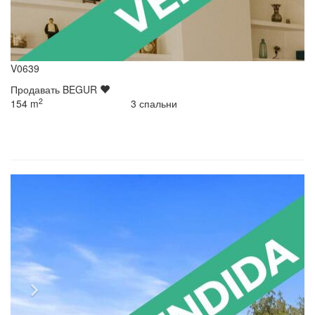
V0639
Продавать
BEGUR
2
154
m
3
спальни