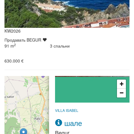
KW2026
Продавать
BEGUR
2
91
m
3
спальни
630.000 €
+
−
VILLA ISABEL
шале
Begur