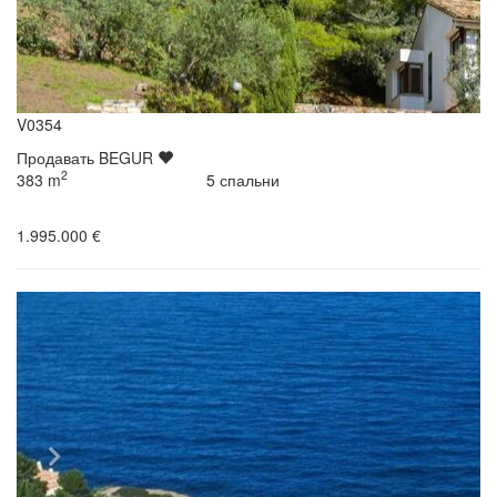
V0354
Продавать
BEGUR
2
383
m
5
спальни
1.995.000 €