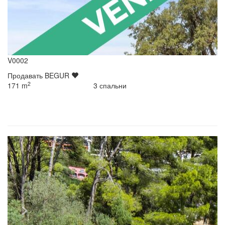
V0002
Продавать
BEGUR
2
171
m
3
спальни