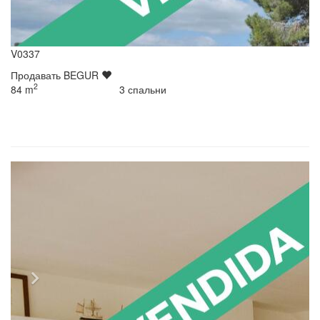
V0337
Продавать
BEGUR
2
84
m
3
спальни