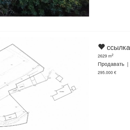
ссылка
2
2629
m
Продавать |
295.000
€