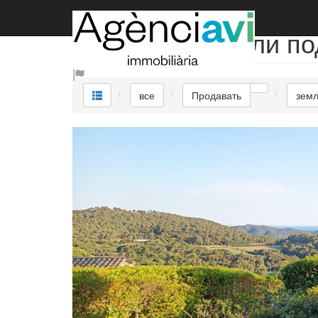
Продавать земли по
все
Продавать
земл