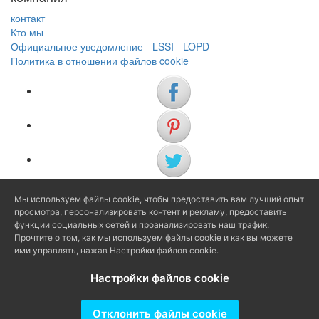
контакт
Кто мы
Официальное уведомление - LSSI - LOPD
Политика в отношении файлов cookie
Мы используем файлы cookie, чтобы предоставить вам лучший опыт
(+34) 972 622 505
просмотра, персонализировать контент и рекламу, предоставить
(+34) 638 983 816
функции социальных сетей и проанализировать наш трафик.
Прочтите о том, как мы используем файлы cookie и как вы можете
ими управлять, нажав Настройки файлов cookie.
info@agenciaavi.cat
Настройки файлов cookie
Отклонить файлы cookie