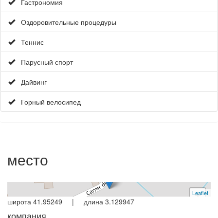
Гастрономия
Оздоровительные процедуры
Теннис
Парусный спорт
Дайвинг
Горный велосипед
дом
Torrent
3 спальни | 6 человека
место
ссылка L0029 | Аренда
Leaflet
+
широта 41.95249 | длина 3.129947
−
компания