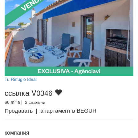
Tu Refugio Ideal
ссылка V0346
2
60
m
a |
2
спальни
Продавать | апартамент в BEGUR
компания