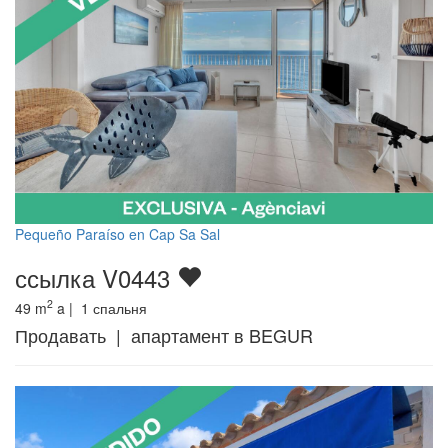
Pequeño Paraíso en Cap Sa Sal
ссылка V0443
2
49
m
a |
1
спальня
Продавать | апартамент в BEGUR