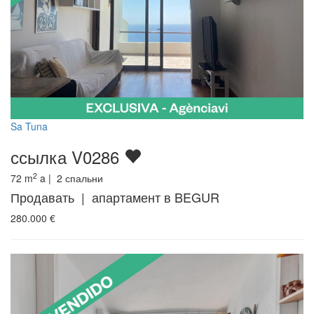
Sa Tuna
ссылка V0286
2
72
m
a |
2
спальни
Продавать | апартамент в BEGUR
280.000
€