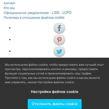
контакт
Кто мы
Официальное уведомление - LSSI - LOPD
Политика в отношении файлов cookie
Мы используем файлы cookie, чтобы предоставить вам лучший опыт
(+34) 972 622 505
просмотра, персонализировать контент и рекламу, предоставить
(+34) 638 983 816
функции социальных сетей и проанализировать наш трафик.
Прочтите о том, как мы используем файлы cookie и как вы можете
ими управлять, нажав Настройки файлов cookie.
info@agenciaavi.cat
Настройки файлов cookie
Отклонить файлы cookie