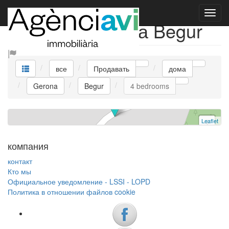
Продавать дома Begur
дом
Begur
4 спальни
все
Продавать
дома
ссылка V0421 | Продавать
Gerona
Begur
4 bedrooms
Leaflet
+
−
компания
контакт
Кто мы
Официальное уведомление - LSSI - LOPD
Политика в отношении файлов cookie