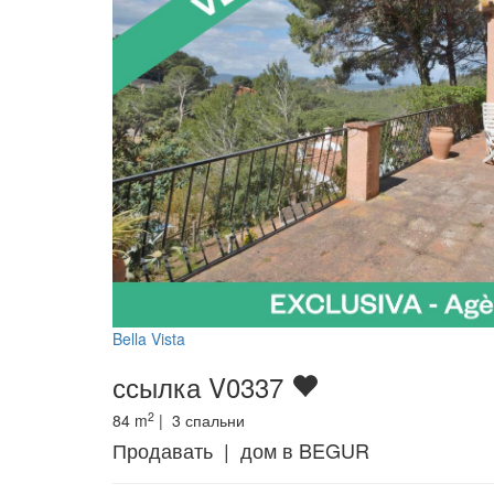
Bella Vista
ссылка V0337
2
84
m
|
3
спальни
Продавать | дом в BEGUR