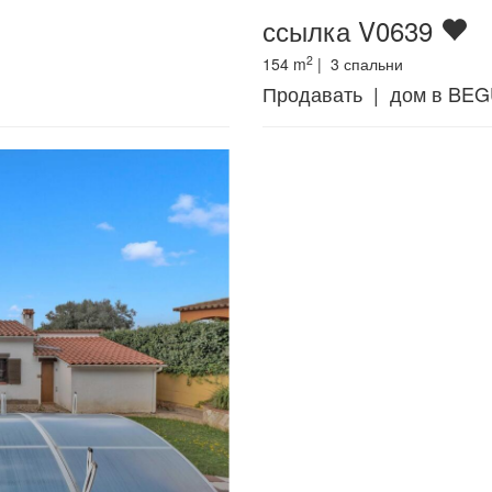
ссылка V0639
2
154
m
|
3
спальни
Продавать | дом в BE