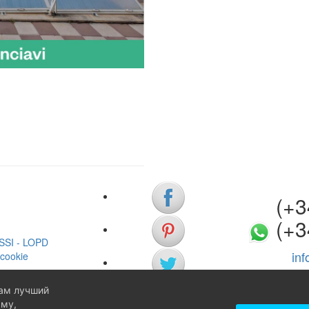
(+34)
(+3
SSI - LOPD
in
cookie
вам лучший
аму,