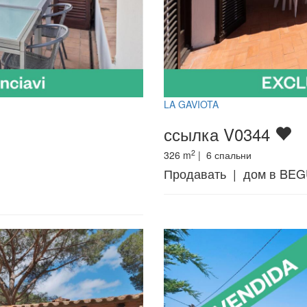
LA GAVIOTA
ссылка V0344
2
326
m
|
6
спальни
Продавать | дом в BE