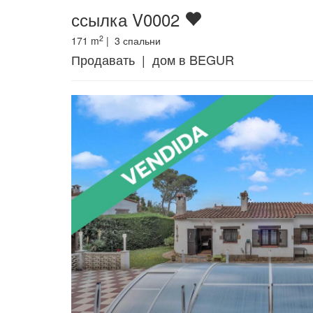
ссылка V0002
2
171
m
|
3
спальни
Продавать | дом в BEGUR