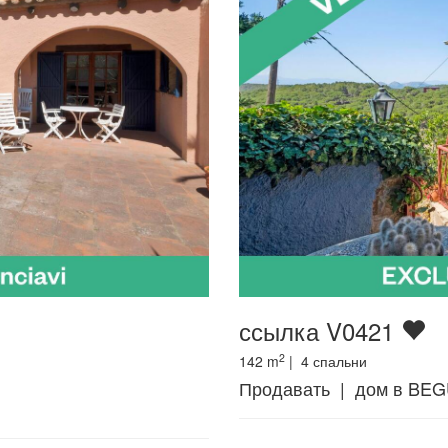
ссылка V0421
2
142
m
|
4
спальни
Продавать | дом в BE