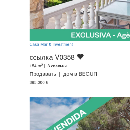
Casa Mar & Investment
ссылка V0358
2
154
m
|
3
спальни
Продавать | дом в BEGUR
365.000
€