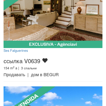
Ses Falguerines
ссылка V0639
2
154
m
a |
3
спальни
Продавать | дом в BEGUR