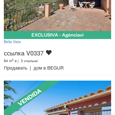
Bella Vista
ссылка V0337
2
84
m
a |
3
спальни
Продавать | дом в BEGUR