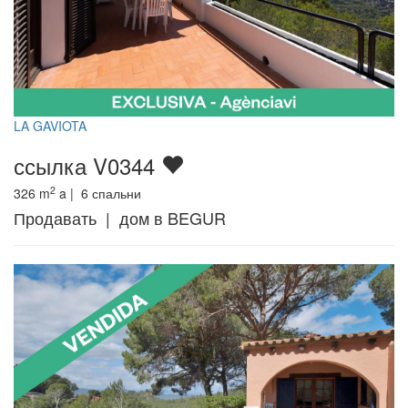
LA GAVIOTA
ссылка V0344
2
326
m
a |
6
спальни
Продавать | дом в BEGUR