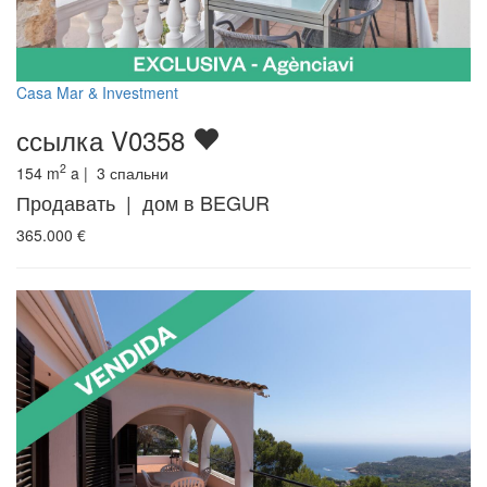
Casa Mar & Investment
ссылка V0358
2
154
m
a |
3
спальни
Продавать | дом в BEGUR
365.000
€