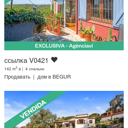
ссылка V0421
2
142
m
a |
4
спальни
Продавать | дом в BEGUR