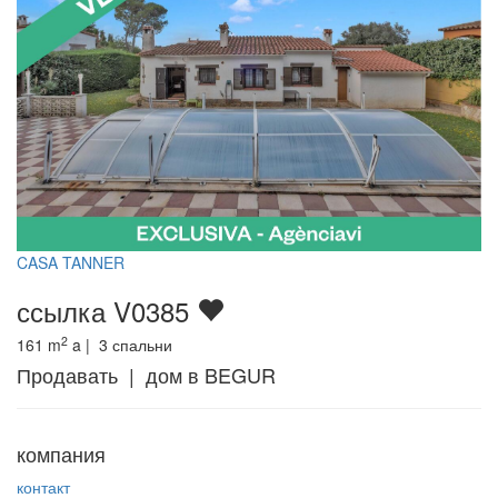
CASA TANNER
ссылка V0385
2
161
m
a |
3
спальни
Продавать | дом в BEGUR
компания
контакт