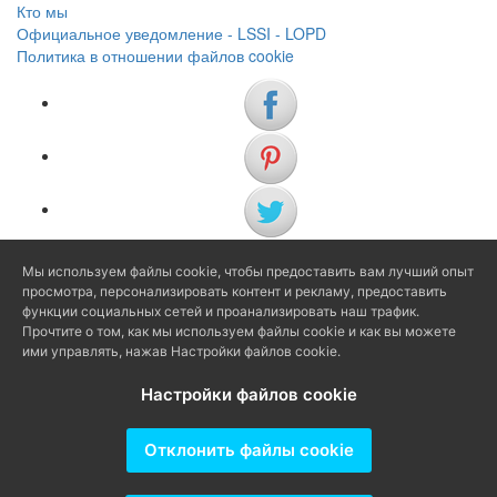
Кто мы
Официальное уведомление - LSSI - LOPD
Политика в отношении файлов cookie
Мы используем файлы cookie, чтобы предоставить вам лучший опыт
(+34) 972 622 505
просмотра, персонализировать контент и рекламу, предоставить
(+34) 638 983 816
функции социальных сетей и проанализировать наш трафик.
Прочтите о том, как мы используем файлы cookie и как вы можете
ими управлять, нажав Настройки файлов cookie.
info@agenciaavi.cat
Настройки файлов cookie
Отклонить файлы cookie