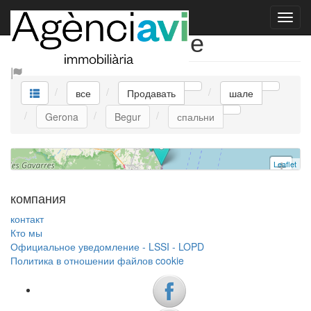
VILLA ISABEL
Продавать шале
шале
Begur
все
Продавать
шале
3 спальни
Gerona
Begur
спальни
HUTG_001181 | ссылка V0055 | Продавать
Leaflet
+
−
компания
контакт
Кто мы
Официальное уведомление - LSSI - LOPD
Политика в отношении файлов cookie